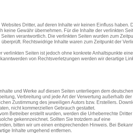
Websites Dritter, auf deren Inhalte wir keinen Einfluss haben.
h keine Gewähr übernehmen. Für die Inhalte der verlinkten Seite
r Seiten verantwortlich. Die verlinkten Seiten wurden zum Zeitpu
überprüft. Rechtswidrige Inhalte waren zum Zeitpunkt der Verli
r verlinkten Seiten ist jedoch ohne konkrete Anhaltspunkte eine
ekanntwerden von Rechtsverletzungen werden wir derartige Lin
n Inhalte und Werke auf diesen Seiten unterliegen dem deutsche
rbeitung, Verbreitung und jede Art der Verwertung außerhalb de
lichen Zustimmung des jeweiligen Autors bzw. Erstellers. Down
vaten, nicht kommerziellen Gebrauch gestattet.
 vom Betreiber erstellt wurden, werden die Urheberrechte Dritter
 solche gekennzeichnet. Sollten Sie trotzdem auf eine
rden, bitten wir um einen entsprechenden Hinweis. Bei Bekan
rtige Inhalte umgehend entfernen.